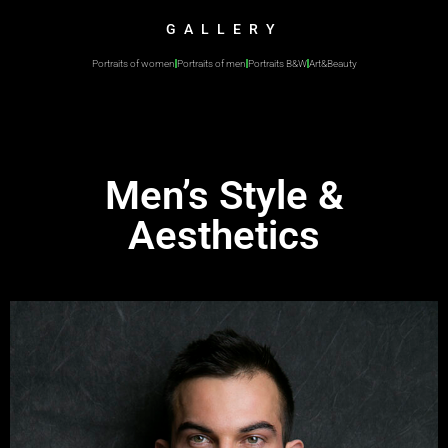
GALLERY
Portraits of women
Portraits of men
Portraits B&W
Art&Beauty
Men’s Style &
Aesthetics